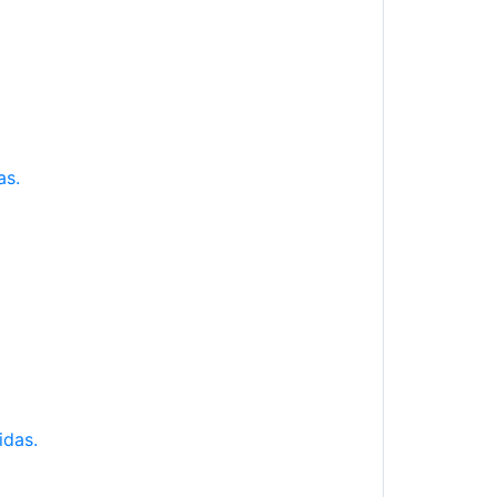
as.
idas.