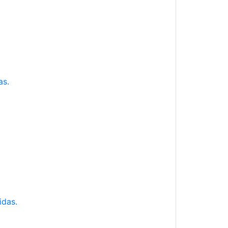
as.
idas.