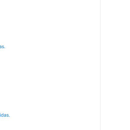
as.
idas.