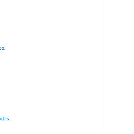
as.
idas.