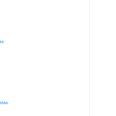
as.
idas.