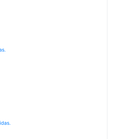
as.
idas.