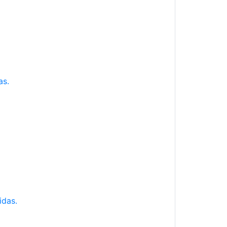
as.
idas.