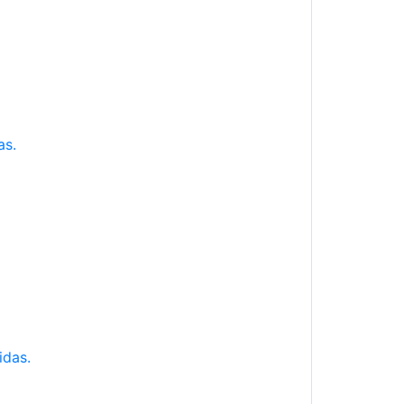
as.
idas.