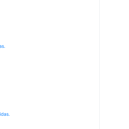
as.
idas.