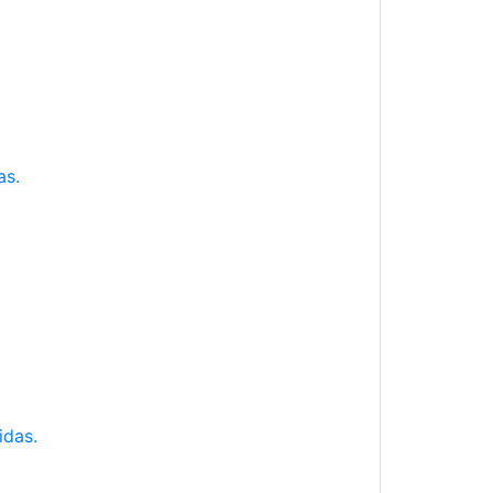
as.
idas.