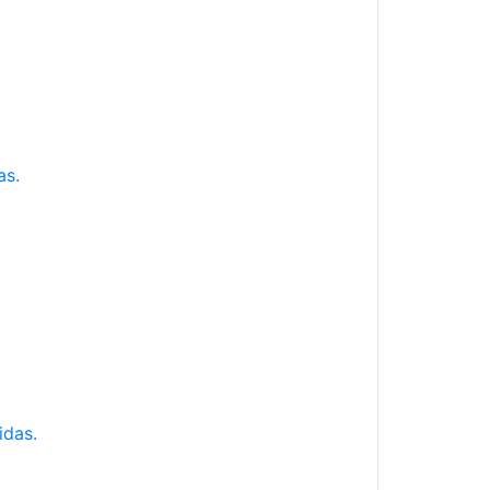
as.
idas.