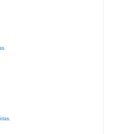
as.
idas.