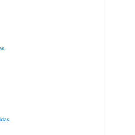
as.
idas.