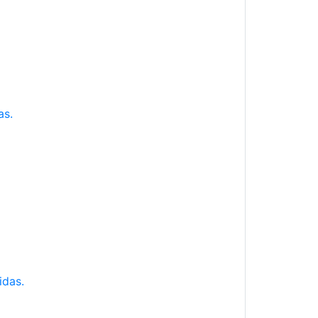
as.
idas.