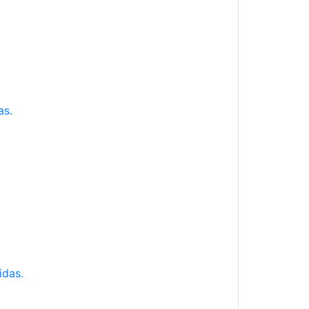
as.
idas.