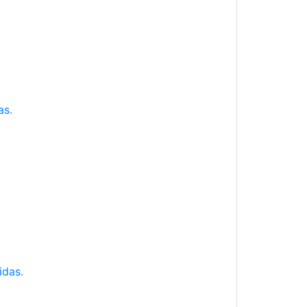
as.
idas.