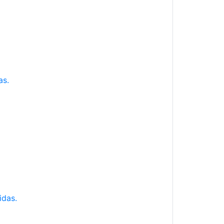
as.
idas.