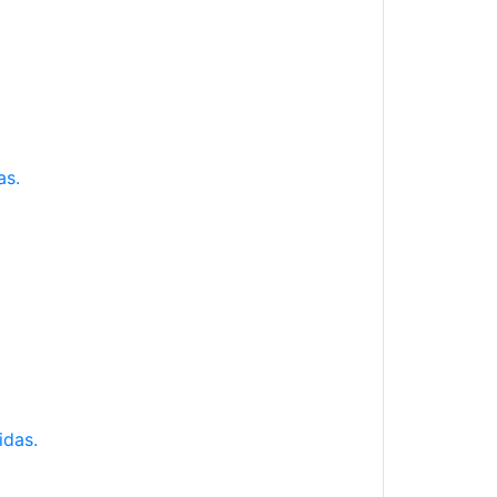
as.
idas.