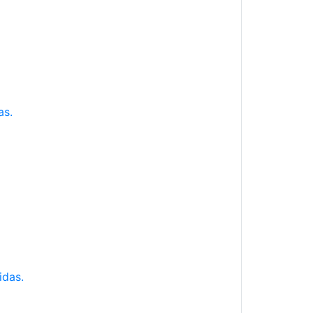
as.
idas.