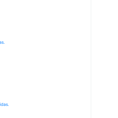
as.
idas.