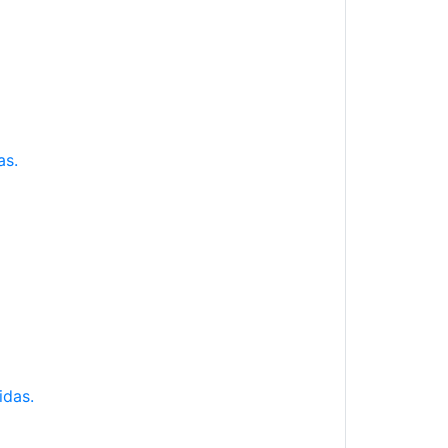
as.
idas.