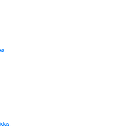
as.
idas.