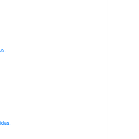
as.
idas.