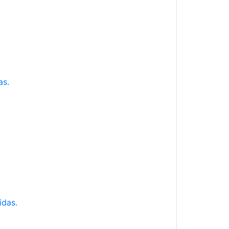
as.
idas.