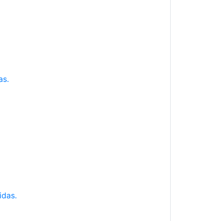
as.
idas.