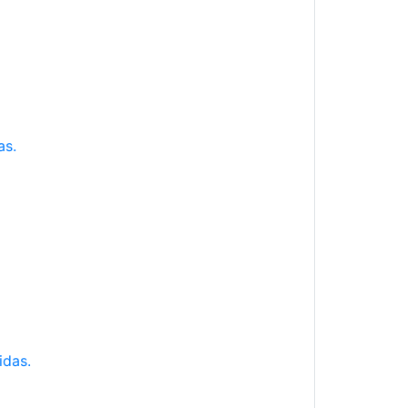
as.
idas.