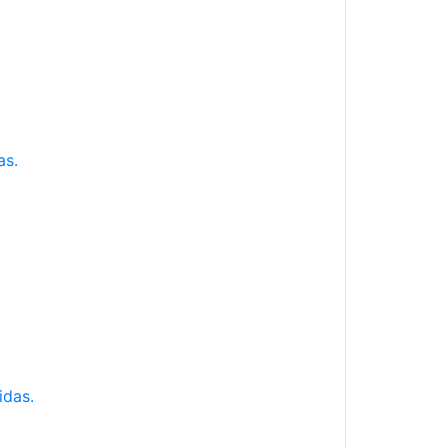
as.
idas.