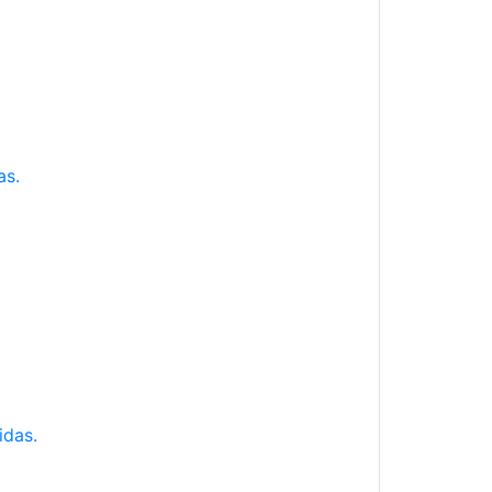
as.
idas.