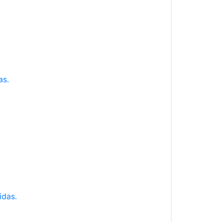
as.
idas.