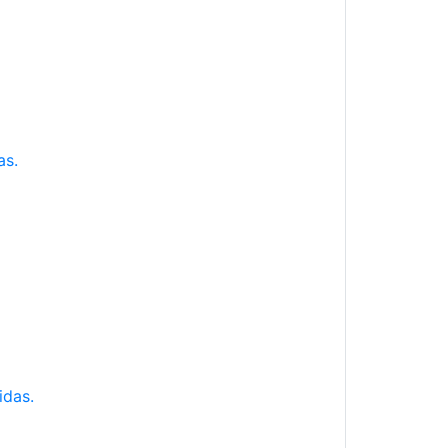
as.
idas.