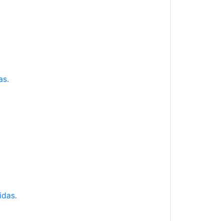
as.
idas.