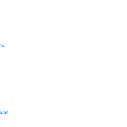
as.
idas.