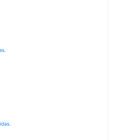
as.
idas.