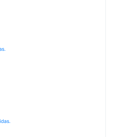
as.
idas.