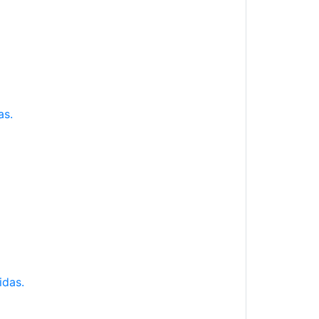
as.
idas.