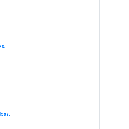
as.
idas.