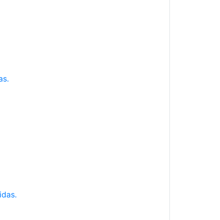
as.
idas.