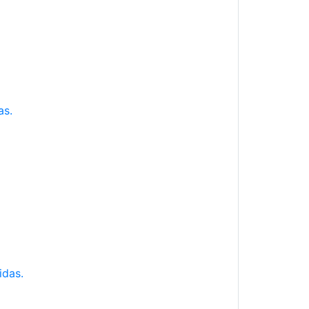
as.
idas.