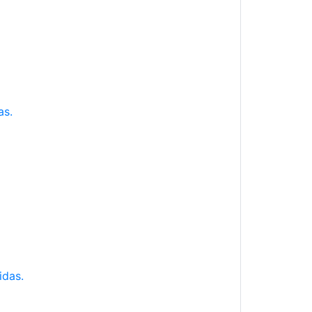
as.
idas.