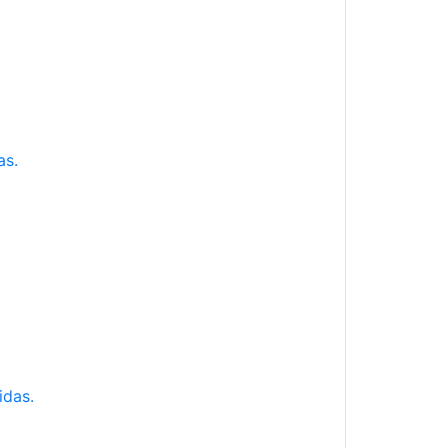
as.
idas.