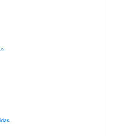
as.
idas.