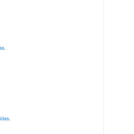
as.
idas.