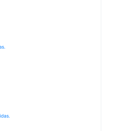
as.
idas.