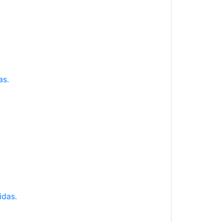
as.
idas.