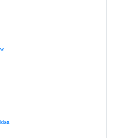
as.
idas.