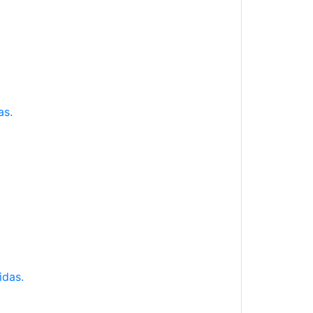
as.
idas.