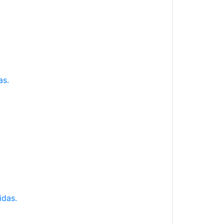
as.
idas.