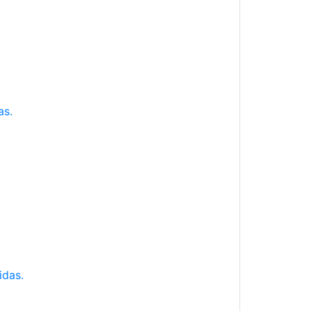
as.
idas.