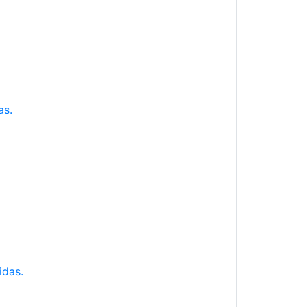
as.
idas.