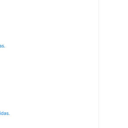
as.
idas.